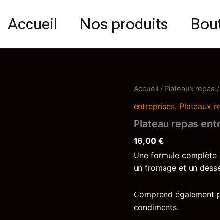
Accueil
Nos produits
Bou
quantité
Accueil
/
Plateaux repas
/
de
entreprises
,
Plateaux r
Plateau
repas
Plateau repas ent
entreprise
16,00
€
Une formule complète e
un fromage et un desse
Comprend également pai
condiments.