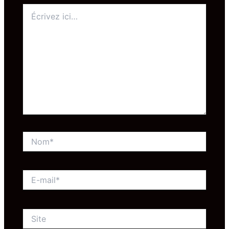
Écrivez
ici…
Nom*
E-
mail*
Site